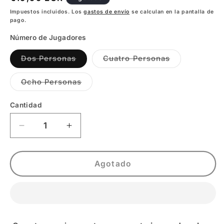
habitual
Impuestos incluidos. Los
gastos de envío
se calculan en la pantalla de
pago.
Número de Jugadores
Variante
Variante
Dos Personas
Cuatro Personas
agotada
agotada
o
o
no
no
Variante
Ocho Personas
disponible
disponible
agotada
o
no
Cantidad
disponible
Reducir
Aumentar
cantidad
cantidad
para
para
Juego
Juego
Agotado
de
de
Rol
Rol
Personalizable
Personalizable