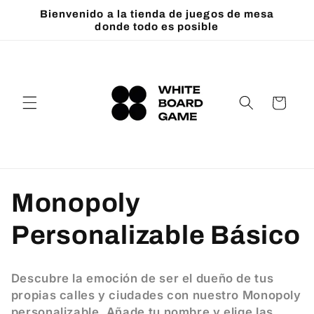
Ir
Bienvenido a la tienda de juegos de mesa
directamente
donde todo es posible
al contenido
Carrito
C
Monopoly
o
Personalizable Básico
l
Descubre la emoción de ser el dueño de tus
e
propias calles y ciudades con nuestro Monopoly
personalizable. Añade tu nombre y elige las