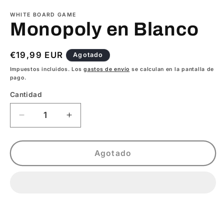
elemento
multimedia
WHITE BOARD GAME
1
Monopoly en Blanco
en
una
ventana
modal
Precio
€19,99 EUR
Agotado
habitual
Impuestos incluidos. Los
gastos de envío
se calculan en la pantalla de
pago.
Cantidad
Reducir
Aumentar
cantidad
cantidad
para
para
Monopoly
Monopoly
Agotado
en
en
Blanco
Blanco