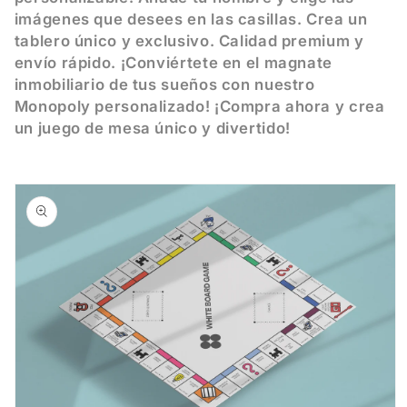
c
imágenes que desees en las casillas. Crea un
tablero único y exclusivo. Calidad premium y
c
envío rápido. ¡Conviértete en el magnate
inmobiliario de tus sueños con nuestro
i
Monopoly personalizado! ¡Compra ahora y crea
un juego de mesa único y divertido!
ó
Ir
n
directamente
a la
información
:
del producto