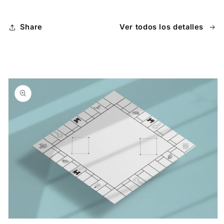
Share
Ver todos los detalles
Ir
directamente
a la
información
del producto
Abrir