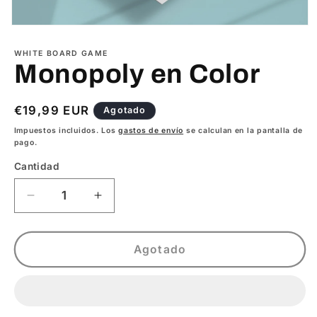
Abrir
elemento
multimedia
WHITE BOARD GAME
1
Monopoly en Color
en
una
ventana
modal
Precio
€19,99 EUR
Agotado
habitual
Impuestos incluidos. Los
gastos de envío
se calculan en la pantalla de
pago.
Cantidad
Reducir
Aumentar
cantidad
cantidad
para
para
Monopoly
Monopoly
Agotado
en
en
Color
Color